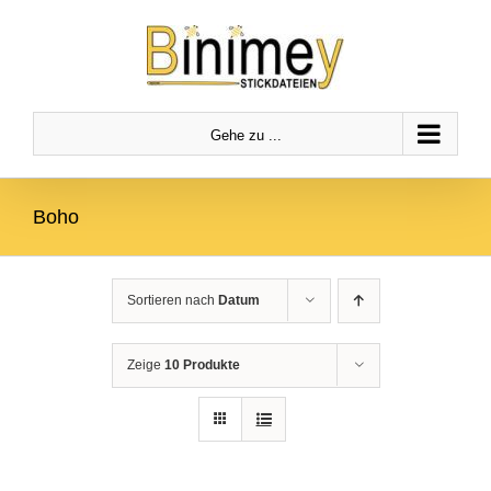
Zum
Zur
Zum Inhalt springen
Inhalt
Navigation
springen
springen
Gehe zu ...
Boho
Sortieren nach
Datum
Zeige
10 Produkte