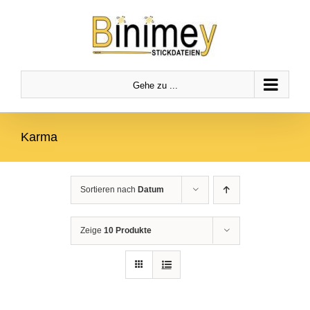
Zum
Zur
Zum Inhalt springen
Inhalt
Navigation
springen
springen
Gehe zu ...
Karma
Sortieren nach
Datum
Zeige
10 Produkte