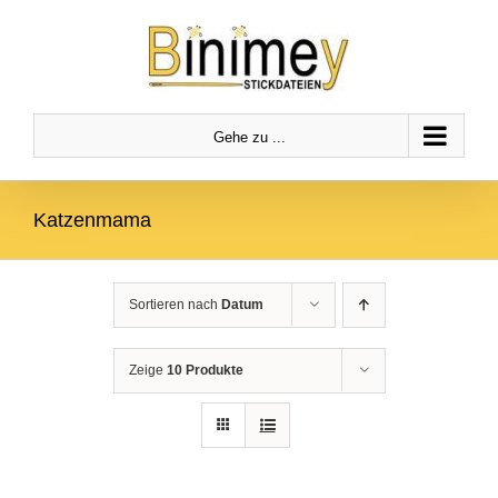
Zum
Zur
Zum Inhalt springen
Inhalt
Navigation
springen
springen
Gehe zu ...
Katzenmama
Sortieren nach
Datum
Zeige
10 Produkte