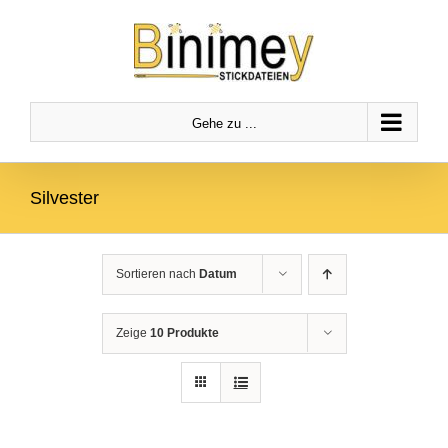
Zum
Zur
Zum Inhalt springen
Inhalt
Navigation
springen
springen
Gehe zu ...
Silvester
Sortieren nach
Datum
Zeige
10 Produkte