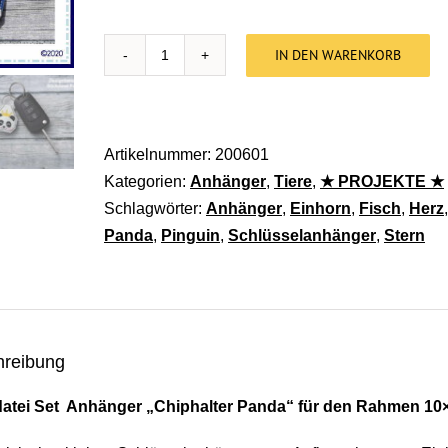
IN DEN WARENKORB
Stickdatei Anhänger - Chiphalter Panda 
Artikelnummer:
200601
Kategorien:
Anhänger
,
Tiere
,
★ PROJEKTE ★
Schlagwörter:
Anhänger
,
Einhorn
,
Fisch
,
Herz
Panda
,
Pinguin
,
Schlüsselanhänger
,
Stern
hreibung
datei Set Anhänger „Chiphalter Panda“ für den Rahmen 10