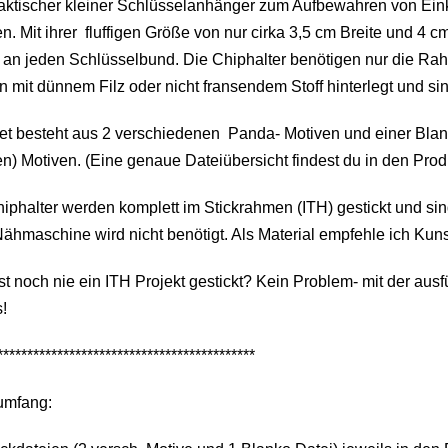
raktischer kleiner Schlüsselanhänger zum Aufbewahren von Ei
. Mit ihrer fluffigen Größe von nur cirka 3,5 cm Breite und 4
n an jeden Schlüsselbund. Die Chiphalter benötigen nur die R
 mit dünnem Filz oder nicht fransendem Stoff hinterlegt und si
et besteht aus 2 verschiedenen Panda- Motiven und einer Bla
en) Motiven. (Eine genaue Dateiübersicht findest du in den Produ
iphalter werden komplett im Stickrahmen (ITH) gestickt und sin
ähmaschine wird nicht benötigt. Als Material empfehle ich Kunst
t noch nie ein ITH Projekt gestickt? Kein Problem- mit der ausf
!
*******************************************
umfang: