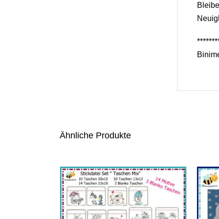
Bleib
Neuigk
*******
Binime
Ähnliche Produkte