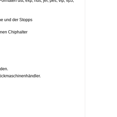
ormaten dst, exp, hus, jef, pes, vip, vp3,
he und der Stopps
einen Chiphalter
rden.
tickmaschinenhändler.