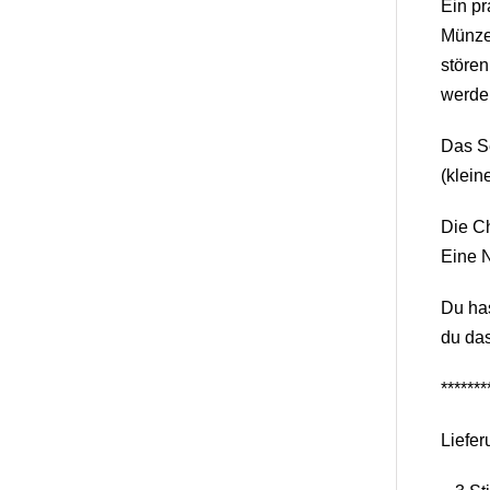
Ein p
Münzen
störe
werden
Das S
(klein
Die Ch
Eine N
Du has
du das
*******
Liefer