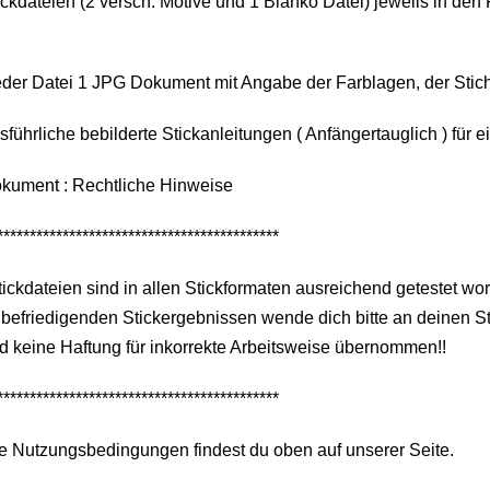
ickdateien (2 versch. Motive und 1 Blanko Datei) jeweils in den F
eder Datei 1 JPG Dokument mit Angabe der Farblagen, der Stic
sführliche bebilderte Stickanleitungen ( Anfängertauglich ) für 
okument : Rechtliche Hinweise
*******************************************
tickdateien sind in allen Stickformaten ausreichend getestet wo
befriedigenden Stickergebnissen wende dich bitte an deinen S
d keine Haftung für inkorrekte Arbeitsweise übernommen!!
*******************************************
e Nutzungsbedingungen findest du oben auf unserer Seite.