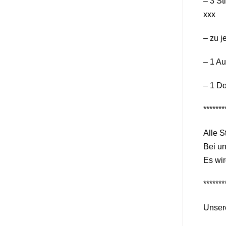
– 3 St
xxx
– zu j
– 1 Au
– 1 D
*******
Alle S
Bei un
Es wir
*******
Unser