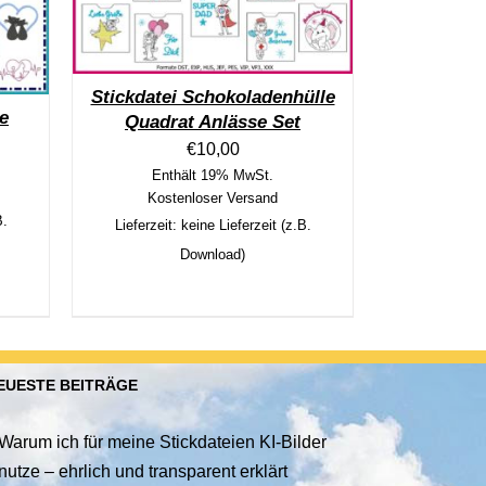
Stickdatei Schokoladenhülle
e
Quadrat Anlässe Set
€
10,00
Enthält 19% MwSt.
Kostenloser Versand
B.
Lieferzeit: keine Lieferzeit (z.B.
Download)
EUESTE BEITRÄGE
Warum ich für meine Stickdateien KI-Bilder
nutze – ehrlich und transparent erklärt