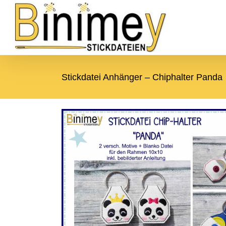
Zum
Zur
Zum Inhalt springen
Inhalt
Navigation
springen
springen
Stickdatei Anhänger – Chiphalter Panda