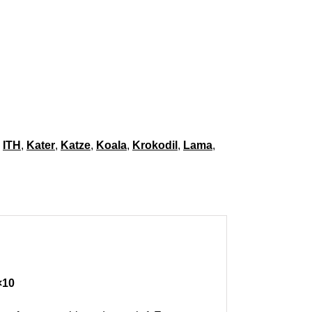
[Digital] Menge
,
ITH
,
Kater
,
Katze
,
Koala
,
Krokodil
,
Lama
,
×10