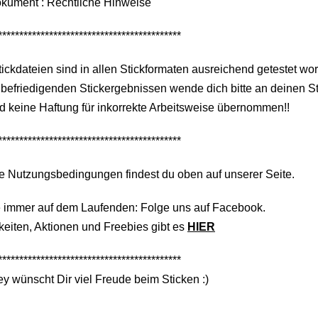
okument : Rechtliche Hinweise
*******************************************
tickdateien sind in allen Stickformaten ausreichend getestet wo
befriedigenden Stickergebnissen wende dich bitte an deinen S
d keine Haftung für inkorrekte Arbeitsweise übernommen!!
*******************************************
e Nutzungsbedingungen findest du oben auf unserer Seite.
e immer auf dem Laufenden: Folge uns auf Facebook.
eiten, Aktionen und Freebies gibt es
HIER
*******************************************
y wünscht Dir viel Freude beim Sticken :)