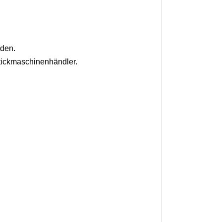
rden.
tickmaschinenhändler.