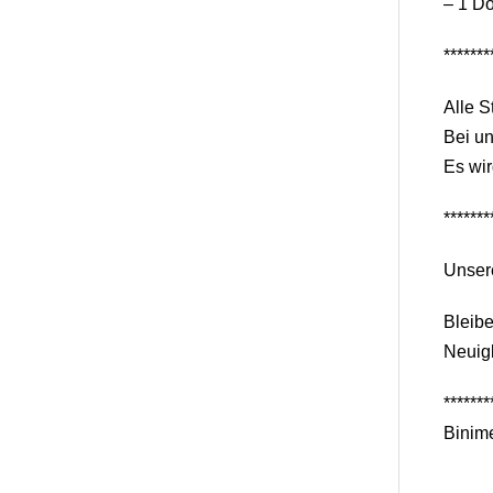
– 1 D
*******
Alle S
Bei un
Es wir
*******
Unser
Bleib
Neuigk
*******
Binime