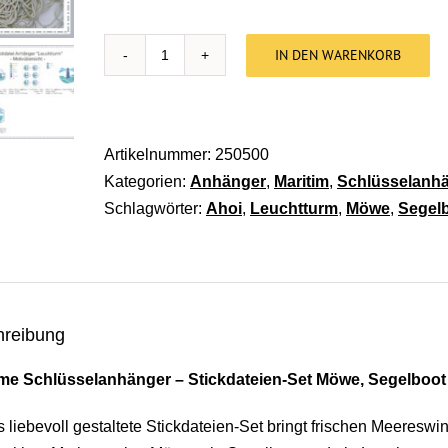
IN DEN WARENKORB
Stickdatei Anhänger Martim [Digital] Me
Artikelnummer:
250500
Kategorien:
Anhänger
,
Maritim
,
Schlüsselanh
Schlagwörter:
Ahoi
,
Leuchtturm
,
Möwe
,
Segel
hreibung
ime Schlüsselanhänger – Stickdateien-Set Möwe, Segelboo
 liebevoll gestaltete Stickdateien-Set bringt frischen Meereswi