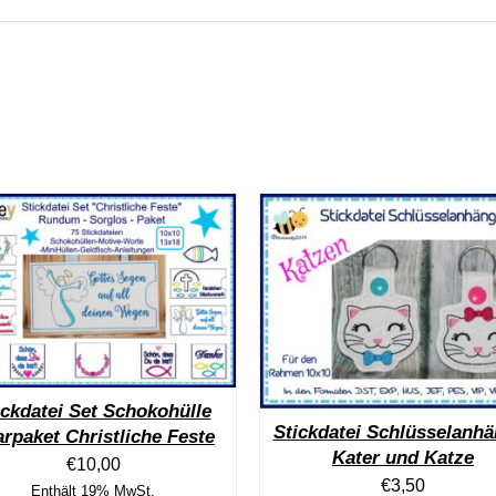
ickdatei Set Schokohülle
Stickdatei Schlüsselanhä
rpaket Christliche Feste
Kater und Katze
€
10,00
€
3,50
Enthält 19% MwSt.