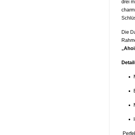
drei m
charma
Schlü
Die Da
Rahmen
„Ahoi
Detail
Perfek