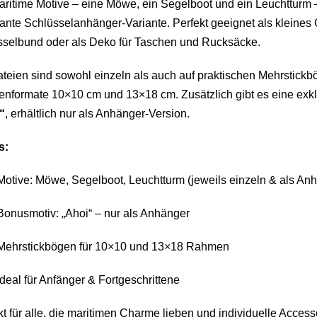
aritime Motive – eine Möwe, ein Segelboot und ein Leuchtturm –
nte Schlüsselanhänger-Variante. Perfekt geeignet als kleines
sselbund oder als Deko für Taschen und Rucksäcke.
teien sind sowohl einzeln als auch auf praktischen Mehrstickb
formate 10×10 cm und 13×18 cm. Zusätzlich gibt es eine exkl
“
, erhältlich nur als Anhänger-Version.
s:
Motive: Möwe, Segelboot, Leuchtturm (jeweils einzeln & als An
Bonusmotiv: „Ahoi“ – nur als Anhänger
Mehrstickbögen für 10×10 und 13×18 Rahmen
Ideal für Anfänger & Fortgeschrittene
t für alle, die maritimen Charme lieben und individuelle Access