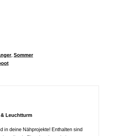
nge
änger
,
Sommer
boot
t & Leuchtturm
nd in deine Nähprojekte! Enthalten sind