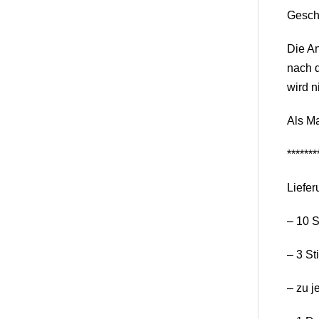
Gesch
Die A
nach d
wird n
Als Ma
*******
Liefer
– 10 S
– 3 St
– zu j