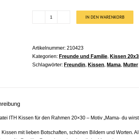
IN DEN WARENKORB
Stickdatei Kleines Kissen ITH - Mama A
Artikelnummer:
210423
Kategorien:
Freunde und Familie
,
Kissen 20x3
Schlagwörter:
Freundin
,
Kissen
,
Mama
,
Mutter
hreibung
atei ITH Kissen für den Rahmen 20×30 – Motiv „Mama- du wirst
 Kissen mit lieben Botschaften, schönen Bildern und Worten. A