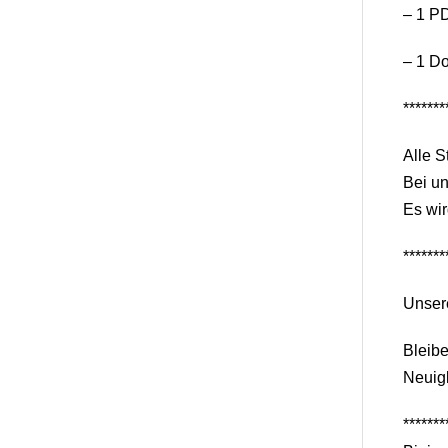
– 1 PD
– 1 D
*******
Alle S
Bei un
Es wir
*******
Unser
Bleib
Neuigk
*******