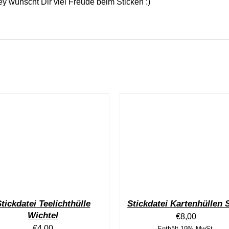
y wünscht Dir viel Freude beim Sticken :)
tickdatei Teelichthülle
Stickdatei Kartenhüllen S
Wichtel
€
8,00
€
4,00
Enthält 19% MwSt.