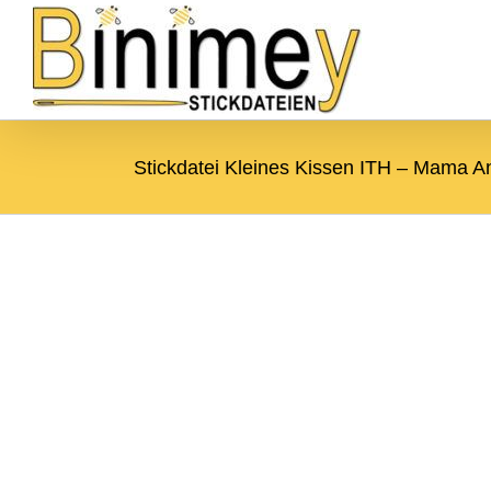
Zum
Zur
Zum Inhalt springen
Inhalt
Navigation
springen
springen
Stickdatei Kleines Kissen ITH – Mama A