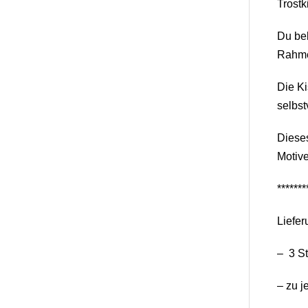
Trostk
Du bek
Rahmen
Die Ki
selbst
Dieses
Motive
*******
Liefer
– 3 St
– zu j