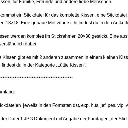
issen, für Familie, Freunde und andere liebe Menschen.
ommst ein Stickdatei für das komplette Kissen, eine Stickdatei
 13×18. Eine genaue Motivübersicht findest du in den Artikelf
ssen werden komplett im Stickrahmen 20×30 gestickt. Eine ausfü
verständlich dabei.
 Kissen gibt es mit 2 anderen zusammen in einem kleinen Kisse
 findest du in der Kategorie „Lüttje Kissen“.
*******************************************
umfang:
ickdateien jeweils in den Formaten dst, exp, hus, jef, pes, vip, 
eder Datei 1 JPG Dokument mit Angabe der Farblagen, der Stic