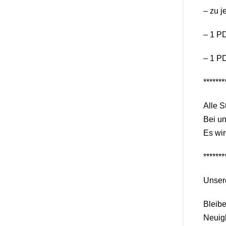
– zu j
– 1 PD
– 1 P
*******
Alle S
Bei un
Es wir
*******
Unser
Bleib
Neuigk