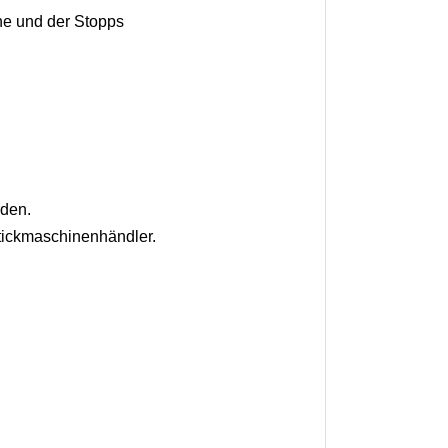
he und der Stopps
rden.
tickmaschinenhändler.