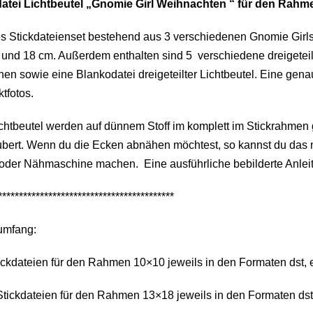
datei Lichtbeutel „Gnomie Girl Weihnachten “ für den Ra
s Stickdateienset bestehend aus 3 verschiedenen Gnomie Girls
und 18 cm. Außerdem enthalten sind 5 verschiedene dreigeteilt
en sowie eine Blankodatei dreigeteilter Lichtbeutel. Eine gena
tfotos.
chtbeutel werden auf dünnem Stoff im komplett im Stickrahmen ge
bert. Wenn du die Ecken abnähen möchtest, so kannst du das n
der Nähmaschine machen. Eine ausführliche bebilderte Anleitu
******************************************
umfang:
ickdateien für den Rahmen 10×10 jeweils in den Formaten dst, exp
tickdateien für den Rahmen 13×18 jeweils in den Formaten dst, e