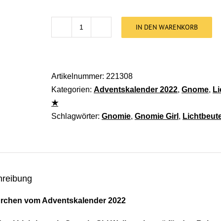
IN DEN WARENKORB
Stickdatei Lichtbeutel Gnomie Girl Weih
Artikelnummer:
221308
Kategorien:
Adventskalender 2022
,
Gnome
,
Li
★
Schlagwörter:
Gnomie
,
Gnomie Girl
,
Lichtbeute
hreibung
ürchen vom Adventskalender 2022