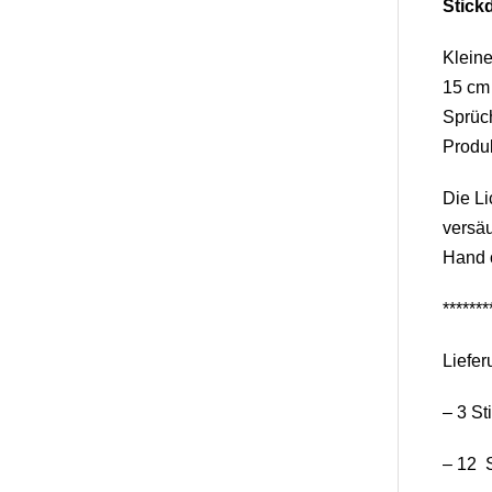
Stick
Kleine
15 cm 
Sprüch
Produk
Die Li
versäu
Hand o
*******
Liefer
– 3 St
– 12 S