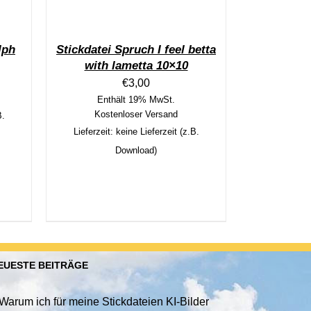
lph
Stickdatei Spruch I feel betta
with lametta 10×10
€
3,00
Enthält 19% MwSt.
Kostenloser Versand
B.
Lieferzeit: keine Lieferzeit (z.B.
Download)
EUESTE BEITRÄGE
Warum ich für meine Stickdateien KI-Bilder