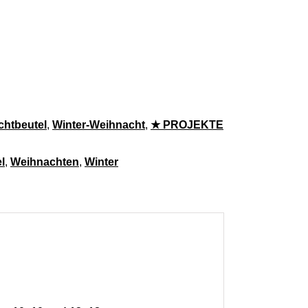
nachten [Digital] Menge
chtbeutel
,
Winter-Weihnacht
,
★ PROJEKTE
l
,
Weihnachten
,
Winter