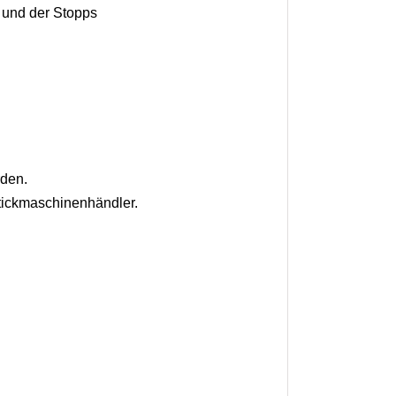
 und der Stopps
rden.
tickmaschinenhändler.