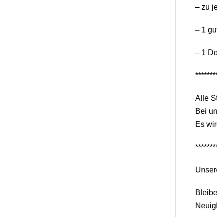
– zu j
– 1 gu
– 1 D
*******
Alle S
Bei un
Es wir
*******
Unser
Bleib
Neuigk