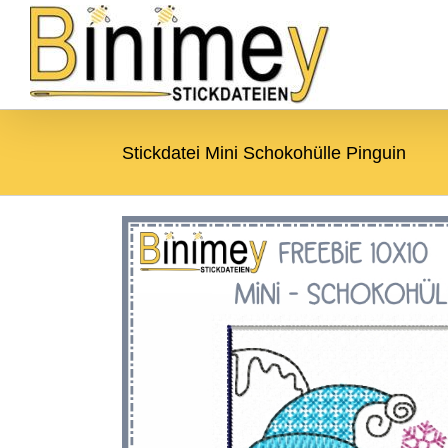
Zum
Zur
Zum Inhalt springen
Inhalt
Navigation
springen
springen
Stickdatei Mini Schokohülle Pinguin