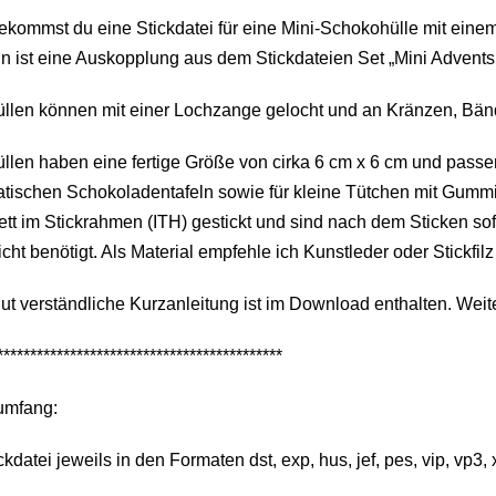
ekommst du eine Stickdatei für eine Mini-Schokohülle mit eine
n ist eine Auskopplung aus dem Stickdateien Set „Mini Advent
üllen können mit einer Lochzange gelocht und an Kränzen, Bän
llen haben eine fertige Größe von cirka 6 cm x 6 cm und passe
tischen Schokoladentafeln sowie für kleine Tütchen mit Gummi
tt im Stickrahmen (ITH) gestickt und sind nach dem Sticken so
icht benötigt. Als Material empfehle ich Kunstleder oder Stickfil
ut verständliche Kurzanleitung ist im Download enthalten. Wei
*******************************************
umfang:
ckdatei jeweils in den Formaten dst, exp, hus, jef, pes, vip, vp3, 