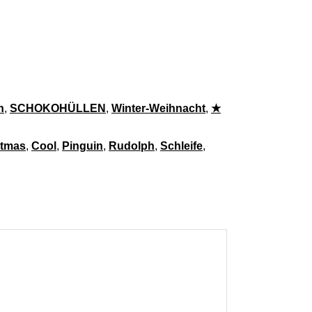
h
,
SCHOKOHÜLLEN
,
Winter-Weihnacht
,
★
stmas
,
Cool
,
Pinguin
,
Rudolph
,
Schleife
,