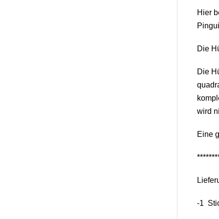
Hier b
Pingui
Die H
Die Hü
quadra
komple
wird n
Eine g
*******
Liefer
-1 Sti