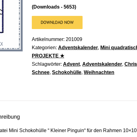
(Downloads - 5653)
DOWNLOAD NOW
Artikelnummer:
201009
Kategorien:
Adventskalender
,
Mini quadratisc
PROJEKTE ★
Schlagwörter:
Advent
,
Adventskalender
,
Chri
Schnee
,
Schokohülle
,
Weihnachten
hreibung
atei Mini Schokohülle “ Kleiner Pinguin“ für den Rahmen 10×10