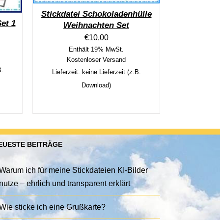
Stickdatei Schokoladenhülle
et 1
Weihnachten Set
€
10,00
Enthält 19% MwSt.
Kostenloser Versand
B.
Lieferzeit: keine Lieferzeit (z.B.
Download)
EUESTE BEITRÄGE
Warum ich für meine Stickdateien KI-Bilder
nutze – ehrlich und transparent erklärt
Wie sticke ich eine Grußkarte?