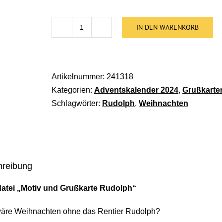
IN DEN WARENKORB
Stickdatei Motiv und Grußkarte Rudolph
Artikelnummer:
241318
Kategorien:
Adventskalender 2024
,
Grußkarte
Schlagwörter:
Rudolph
,
Weihnachten
hreibung
datei „Motiv und Grußkarte Rudolph“
äre Weihnachten ohne das Rentier Rudolph?