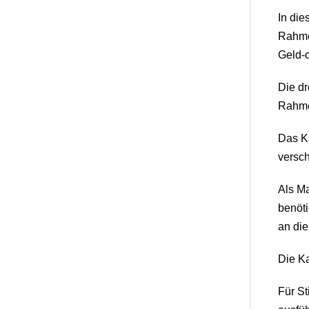
In die
Rahmen
Geld-o
Die dr
Rahmen
Das Ka
versc
Als Ma
benöti
an die
Die Ka
Für St