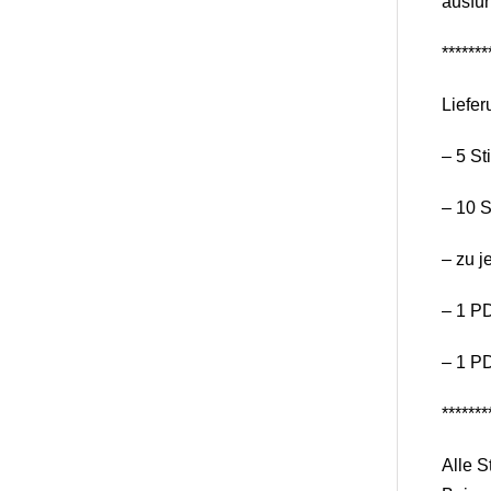
ausfüh
*******
Liefer
– 5 St
– 10 S
– zu j
– 1 PD
– 1 P
*******
Alle S