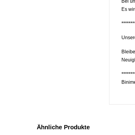
Bei un
Es wir
*******
Unser
Bleib
Neuigk
*******
Binime
Ähnliche Produkte