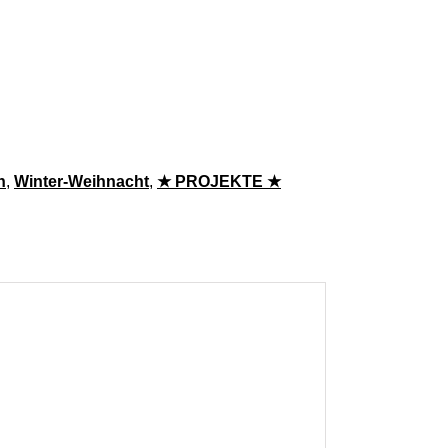
 [Digital] Menge
n
,
Winter-Weihnacht
,
★ PROJEKTE ★