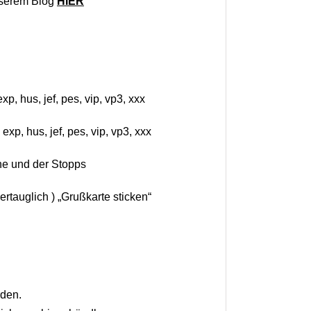
unserem Blog
HIER
, hus, jef, pes, vip, vp3, xxx
p, hus, jef, pes, vip, vp3, xxx
he und der Stopps
rtauglich ) „Grußkarte sticken“
rden.