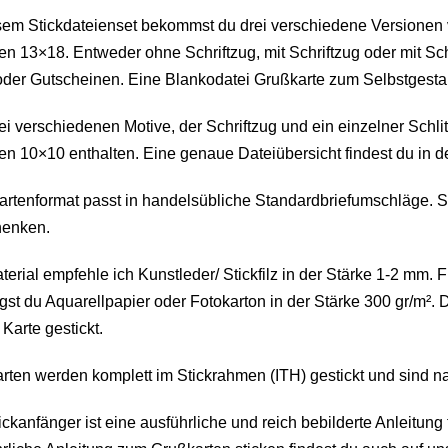
sem Stickdateienset bekommst du drei verschiedene Versionen 
 13×18. Entweder ohne Schriftzug, mit Schriftzug oder mit Sch
der Gutscheinen. Eine Blankodatei Grußkarte zum Selbstgestalte
ei verschiedenen Motive, der Schriftzug und ein einzelner Schlit
 10×10 enthalten. Eine genaue Dateiübersicht findest du in den
rtenformat passt in handelsübliche Standardbriefumschläge. So 
henken.
terial empfehle ich Kunstleder/ Stickfilz in der Stärke 1-2 mm. 
gst du Aquarellpapier oder Fotokarton in der Stärke 300 gr/m². 
 Karte gestickt.
rten werden komplett im Stickrahmen (ITH) gestickt und sind na
ickanfänger ist eine ausführliche und reich bebilderte Anleitung