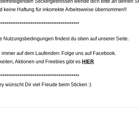
befriedigenden Stickergebnissen wende dich bitte an deinen S
d keine Haftung für inkorrekte Arbeitsweise übernommen!!
*******************************************
e Nutzungsbedingungen findest du oben auf unserer Seite.
e immer auf dem Laufenden: Folge uns auf Facebook.
eiten, Aktionen und Freebies gibt es
HIER
*******************************************
y wünscht Dir viel Freude beim Sticken :)