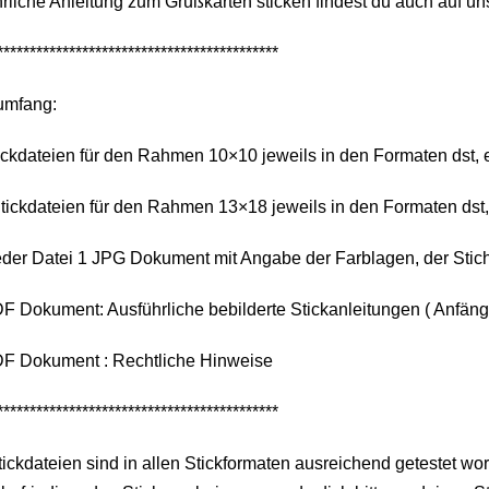
rliche Anleitung zum Grußkarten sticken findest du auch auf 
*******************************************
umfang:
ickdateien für den Rahmen 10×10 jeweils in den Formaten dst, exp
tickdateien für den Rahmen 13×18 jeweils in den Formaten dst, ex
eder Datei 1 JPG Dokument mit Angabe der Farblagen, der Stic
F Dokument: Ausführliche bebilderte Stickanleitungen ( Anfänge
DF Dokument : Rechtliche Hinweise
*******************************************
tickdateien sind in allen Stickformaten ausreichend getestet wo