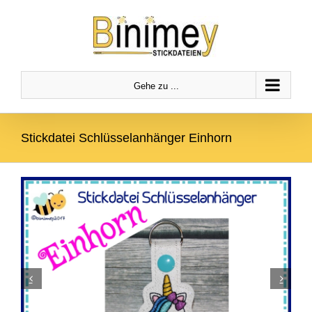
Zum
Zur
Zum Inhalt springen
Inhalt
Navigation
springen
springen
Gehe zu ...
Stickdatei Schlüsselanhänger Einhorn