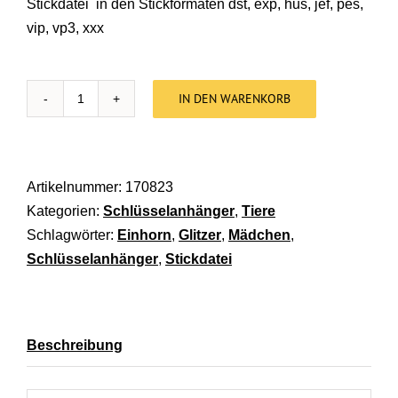
Stickdatei in den Stickformaten dst, exp, hus, jef, pes,
vip, vp3, xxx
IN DEN WARENKORB
Stickdatei Schlüsselanhänger Einhorn [Digital] M
Artikelnummer:
170823
Kategorien:
Schlüsselanhänger
,
Tiere
Schlagwörter:
Einhorn
,
Glitzer
,
Mädchen
,
Schlüsselanhänger
,
Stickdatei
Beschreibung