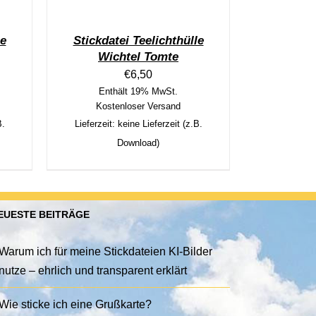
le
Stickdatei Teelichthülle
Wichtel Tomte
€
6,50
Enthält 19% MwSt.
Kostenloser Versand
B.
Lieferzeit: keine Lieferzeit (z.B.
Download)
EUESTE BEITRÄGE
Warum ich für meine Stickdateien KI-Bilder
nutze – ehrlich und transparent erklärt
Wie sticke ich eine Grußkarte?