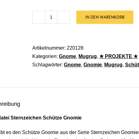
IN DEN WARENKORB
Stickdatei Sternzeichen Schütze Gnomie
Artikelnummer:
220128
Kategorien:
Gnome
,
Mugrug
,
★ PROJEKTE ★
Schlagwörter:
Gnome
,
Gnomie
,
Mugrug
,
Schüt
hreibung
datei Sternzeichen Schütze Gnomie
ibt es den Schütze Gnomie aus der Serie Sternzeichen Gnomies.