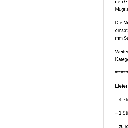
den G
Mugrug
Die M
einsat
mm Stä
Weiter
Kateg
*******
Liefe
– 4 St
– 1 St
– zu j