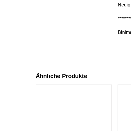
Neuigk
*******
Binime
Ähnliche Produkte