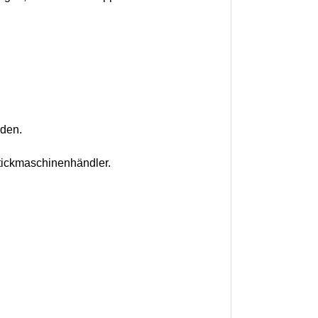
rden.
tickmaschinenhändler.