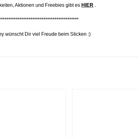
eiten, Aktionen und Freebies gibt es
HIER
.
*******************************************
y wünscht Dir viel Freude beim Sticken :)