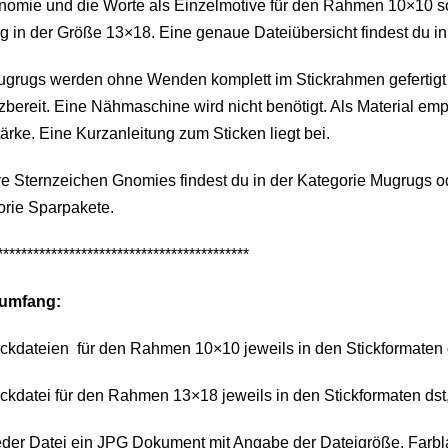
nomie und die Worte als Einzelmotive für den Rahmen 10×10 s
 in der Größe 13×18. Eine genaue Dateiübersicht findest du in
ugrugs werden ohne Wenden komplett im Stickrahmen gefertigt 
zbereit. Eine Nähmaschine wird nicht benötigt. Als Material empf
rke. Eine Kurzanleitung zum Sticken liegt bei.
e Sternzeichen Gnomies findest du in der Kategorie Mugrugs o
orie Sparpakete.
******************************************
rumfang:
ickdateien für den Rahmen 10×10 jeweils in den Stickformaten dst
ickdatei für den Rahmen 13×18 jeweils in den Stickformaten dst, e
eder Datei ein JPG Dokument mit Angabe der Dateigröße, Farbl