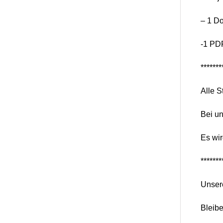
– 1 Do
-1 PD
*******
Alle S
Bei un
Es wir
*******
Unser
Bleib