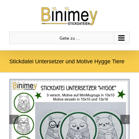
Zum
Zur
Zum Inhalt springen
Inhalt
Navigation
springen
springen
Gehe zu ...
Stickdatei Untersetzer und Motive Hygge Tiere