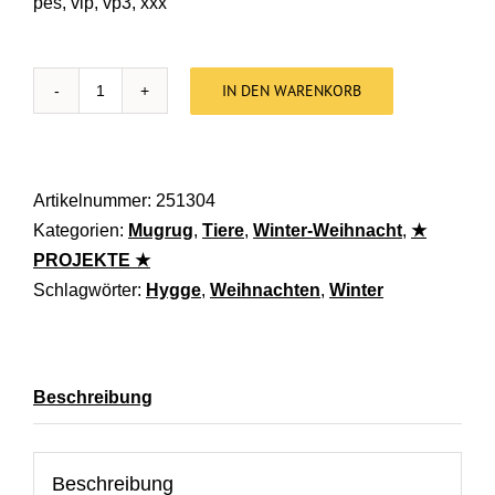
pes, vip, vp3, xxx
IN DEN WARENKORB
Stickdatei Untersetzer und Motive Hygge Tiere [Di
Artikelnummer:
251304
Kategorien:
Mugrug
,
Tiere
,
Winter-Weihnacht
,
★
PROJEKTE ★
Schlagwörter:
Hygge
,
Weihnachten
,
Winter
Beschreibung
Beschreibung