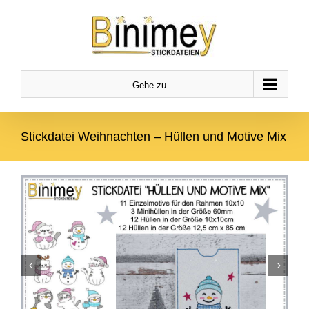
Zum
Zur
Zum Inhalt springen
Inhalt
Navigation
springen
springen
Gehe zu ...
Stickdatei Weihnachten – Hüllen und Motive Mix