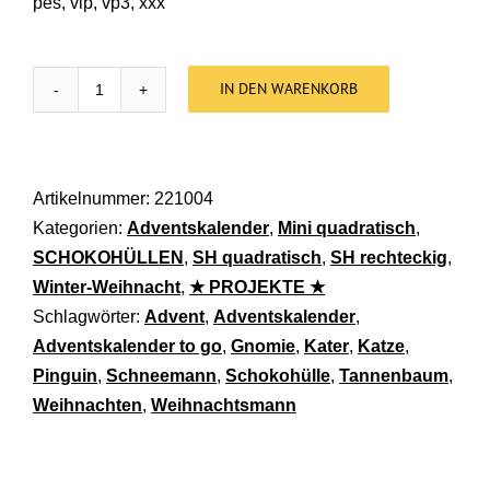
pes, vip, vp3, xxx
IN DEN WARENKORB
Stickdatei Weihnachten - Hüllen und Motive Mix [D
Artikelnummer:
221004
Kategorien:
Adventskalender
,
Mini quadratisch
,
SCHOKOHÜLLEN
,
SH quadratisch
,
SH rechteckig
,
Winter-Weihnacht
,
★ PROJEKTE ★
Schlagwörter:
Advent
,
Adventskalender
,
Adventskalender to go
,
Gnomie
,
Kater
,
Katze
,
Pinguin
,
Schneemann
,
Schokohülle
,
Tannenbaum
,
Weihnachten
,
Weihnachtsmann