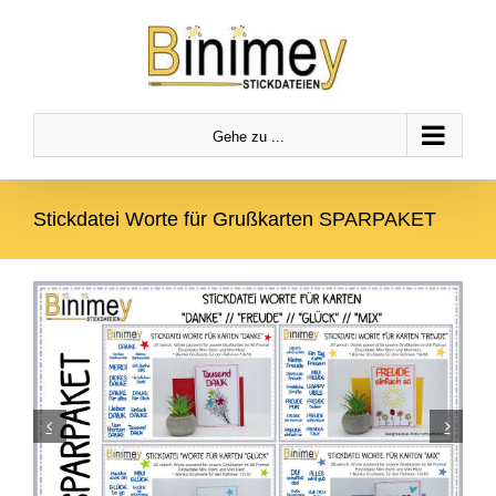
Zum
Zur
Zum Inhalt springen
Inhalt
Navigation
springen
springen
Gehe zu ...
Stickdatei Worte für Grußkarten SPARPAKET