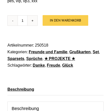
pes, vip, vp3, xxx
IN DEN WARENKORB
Stickdatei Worte für Grußkarten SPARPAKET [Digi
Artikelnummer:
250518
Kategorien:
Freunde und Familie
,
Grußkarten
,
Set
,
Sparsets
,
Sprüche
,
★ PROJEKTE ★
Schlagwörter:
Danke
,
Freude
,
Glück
Beschreibung
Beschreibung