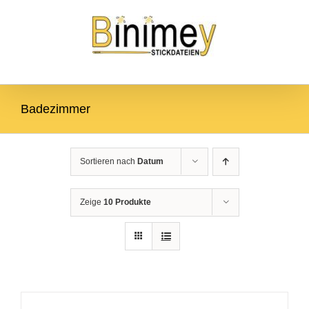
Zum
Zur
Zum Inhalt springen
Inhalt
Navigation
springen
springen
Badezimmer
Sortieren nach
Datum
Zeige
10 Produkte