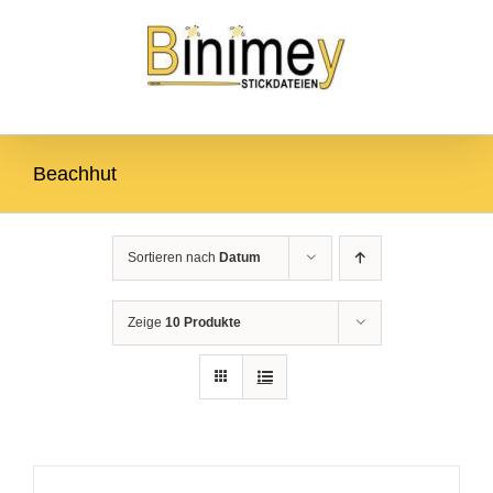
Zum
Zur
Zum Inhalt springen
Inhalt
Navigation
springen
springen
Beachhut
Sortieren nach
Datum
Zeige
10 Produkte