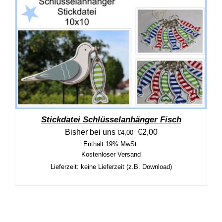
Stickdatei Schlüsselanhänger Fisch
Ursprünglicher Preis wa
Aktueller Preis ist:
Bisher bei uns
€
2,00
€
4,00
Enthält 19% MwSt.
Kostenloser Versand
Lieferzeit: keine Lieferzeit (z.B. Download)