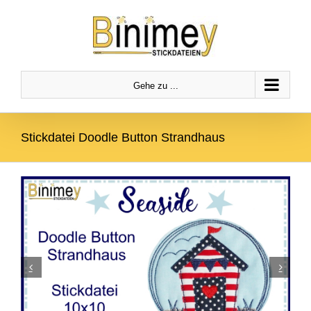
Zum
Zur
Zum Inhalt springen
Inhalt
Navigation
springen
springen
Gehe zu ...
Stickdatei Doodle Button Strandhaus