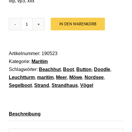
vip, vp3, xxx
IN DEN WARENKORB
Stickdatei Doodle Button Strandhaus [Digital] Men
Artikelnummer:
190523
Kategorie:
Maritim
Schlagwörter:
Beachhut
,
Boot
,
Button
,
Doodle
,
Leuchtturm
,
maritim
,
Meer
,
Möwe
,
Nordsee
,
Segelboot
,
Strand
,
Strandhaus
,
Vögel
Beschreibung