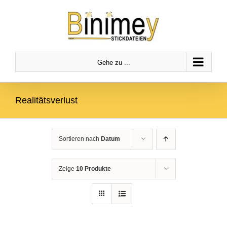
Zum
Zur
Zum Inhalt springen
Inhalt
Navigation
springen
springen
Gehe zu ...
Realitätsverlust
Sortieren nach
Datum
Zeige
10 Produkte