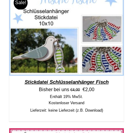
Sale!
Stickdatei Schlüsselanhänger Fisch
Ursprünglicher Preis wa
Aktueller Preis ist:
Bisher bei uns
€
2,00
€
4,00
Enthält 19% MwSt.
Kostenloser Versand
Lieferzeit: keine Lieferzeit (z.B. Download)