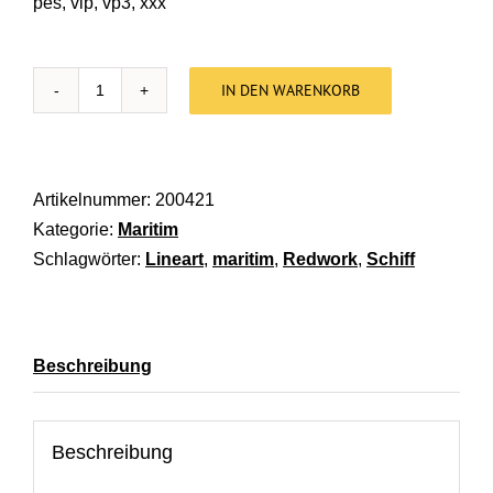
pes, vip, vp3, xxx
IN DEN WARENKORB
Stickdatei Schiffe Lineart [Digital] Menge
Artikelnummer:
200421
Kategorie:
Maritim
Schlagwörter:
Lineart
,
maritim
,
Redwork
,
Schiff
Beschreibung
Beschreibung